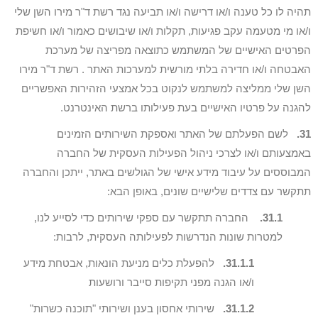
תהיה לו כל טענה ו/או דרישה ו/או תביעה נגד רשת ד"ר מירו השן שלי
ו/או מי מטעמה עקב פגיעות, תקלות ו/או שיבושים כאמור ו/או חשיפת
הפרטים האישיים של המשתמש כתוצאה מפריצה של מערכת
האבטחה ו/או חדירה בלתי מורשית למערכות האתר . רשת ד"ר מירו
השן שלי ממליצה למשתמש לנקוט בכל אמצעי הזהירות האפשריים
להגנה על פרטיו האישיים בעת פעילותו ברשת האינטרנט.
31.
לשם הפעלתם של האתר ואספקת השירותים הזמינים
באמצעותם ו/או לצרכי ניהול הפעילות העסקית של החברה
המבוססים על עיבוד מידע אישי של הגולשים באתר, ייתכן והחברה
תתקשר עם צדדים שלישיים שונים, באופן הבא:
31.1.
החברה תתקשר עם ספקי שירותים כדי לסייע לנו,
למטרות שונות הנדרשות לפעילותה העסקית, לרבות:
31.1.1.
להפעלת כלים מניעת הונאות, אבטחת מידע
ו/או הגנה מפני תקיפות סייבר ורושעות
31.1.2.
שירותי אחסון בענן ושירותי "תוכנה כשרות"