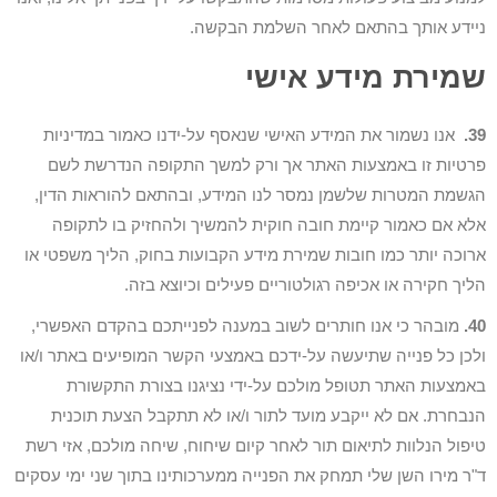
ניידע אותך בהתאם לאחר השלמת הבקשה.
שמירת מידע אישי
39.
אנו נשמור את המידע האישי שנאסף על-ידנו כאמור במדיניות
פרטיות זו באמצעות האתר אך ורק למשך התקופה הנדרשת לשם
הגשמת המטרות שלשמן נמסר לנו המידע, ובהתאם להוראות הדין,
אלא אם כאמור קיימת חובה חוקית להמשיך ולהחזיק בו לתקופה
ארוכה יותר כמו חובות שמירת מידע הקבועות בחוק, הליך משפטי או
הליך חקירה או אכיפה רגולטוריים פעילים וכיוצא בזה.
40.
מובהר כי אנו חותרים לשוב במענה לפנייתכם בהקדם האפשרי,
ולכן כל פנייה שתיעשה על-ידכם באמצעי הקשר המופיעים באתר ו/או
באמצעות האתר תטופל מולכם על-ידי נציגנו בצורת התקשורת
הנבחרת. אם לא ייקבע מועד לתור ו/או לא תתקבל הצעת תוכנית
טיפול הנלוות לתיאום תור לאחר קיום שיחוח, שיחה מולכם, אזי רשת
ד"ר מירו השן שלי תמחק את הפנייה ממערכותינו בתוך שני ימי עסקים