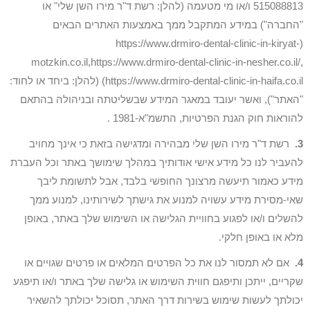
515088813 ו/או מי מטעמה (להלן: רשת ד"ר מירו השן שלי" או
"החברה") במידע המתקבל ממך באמצעות האתרים הבאים
(https://www.drmiro-dental-clinic-in-kiryat-
motzkin.co.il,https://www.drmiro-dental-clinic-in-nesher.co.il/,
https://www.drmiro-dental-clinic-in-haifa.co.il) (להלן: ביחד או לחוד:
"האתר"), ואשר יעובד במאגר המידע שבשליטתה ובניהולה בהתאם
להוראות חוק הגנת הפרטיות, התשמ"א-1981 .
3.
רשת ד"ר מירו השן שלי מבהירה ומדגישה בזאת כי אינך מחויב
להעביר לנו כל מידע אישי אודותיך במהלך שימושך באתר וכל העברת
מידע כאמור תיעשה מרצונך החופשי בלבד, אבל לתשומת ליבך
שאי-מסירת מידע עשויה למנוע את גישתך לשירותינו, למנוע ממך
להשלים ו/או לפגוע בחוויית הגלישה או השימוש שלך באתר, באופן
מלא או באופן חלקי.
4.
אם לא תמסור לנו את כל הפרטים המלאים או פרטים שגויים או
שקריים, ייתכן ותיפגם חווית השימוש או גלישה שלך באתר ו/או תיפגע
יכולתך לעשות שימוש בשירות דרך האתר, תסוכל יכולתך להשאיר