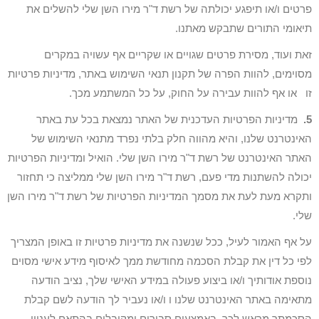
פרטים ו/או תיפגע יכולתה של רשת ד"ר מירו השן שלי להשלים את
תיאומי התורים שתבקש מאתנו.
זאת ועוד, מסירת פרטים שגויים או שקריים אף עשויה במקרים
מסוימים, להוות הפרה של תקנון תנאי השימוש באתר, מדיניות פרטיות
זו או אף להוות עבירה על החוק, על כל המשתמע מכך.
5.
מדיניות הפרטיות העדכנית של האתר נמצאת בכל עת באתר
האינטרנט שלנו, והיא מהווה חלק בלתי נפרד מתנאי השימוש של
האתר האינטרנט של רשת ד"ר מירו השן שלי. הואיל ומדיניות הפרטיות
יכולה להשתנות מדי פעם, רשת ד"ר מירו השן שלי ממליצה כי תחזור
ותקרא מעת לעת את מסמך המדיניות הפרטיות של רשת ד"ר מירו השן
שלי.
על אף האמור לעיל, ככל שנשנה את מדיניות פרטיות זו באופן המצריך
לפי כל דין את קבלת הסכמה מחודשת ממך לאיסוף מידע אישי מסוים
נוספת אודותיך ו/או ביצוע פעולה במידע האישי שלך, נציב הודעה
מתאימה באתר האינטרנט שלנו ו ו/או נעביר לך הודעה לשם קבלת
הסכמתך מראש לכך, באמצעים סבירים ומקובלים בהתאם לעניין.