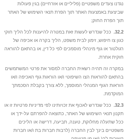
נגדנו צעדים משפטיים (פליליים או אזרחיים) בגין פעולות
שביצעת באמצעות האתר תוך הפרת תנאי השימוש של האתר
תוך הפרת החוק;
32.2.
ככל שנדרש לעשות זאת במטרה להיענות לכל הליך חוקי
כגון צו חיפוש, זימון לבית משפט, הליך בקרה או אכיפה של
רגולטור או גוף מינהלי מוסמכים לפי כל דין, או בהתאם להוראה
חוקית אחרת.
במקרה זה תהיה רשאית החברה למסור את פרטי המשתמשים
בהתאם להוראות הצו השיפוטי ו/או הוראות גוף האכיפה ו/או
הוראות הגוף המנהלי המוסמך, ללא צורך בקבלת הסכמתך
המוקדמת.
32.3.
ככל שנדרש לאכוף את זכויותינו לפי מדיניות פרטיות זו או
תקנון תנאי השימוש של האתר, כתוצאה להפרתם על-ידך או
ככל שתעלה מחלוקת, טענה, תביעה, דרישה או הליכים
משפטיים בינך לבין החברה (לרבות חברות בת ו/או חברות
קשורות לה( ו/או מי מטעמה.