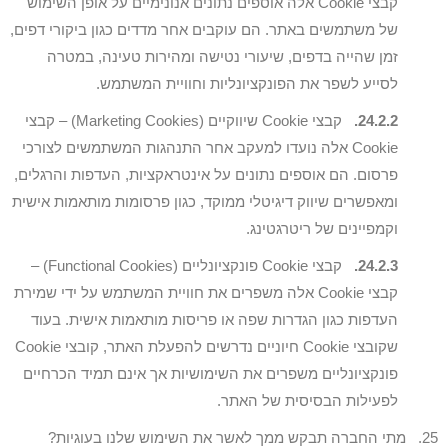
קבצי Cookie אלה אוספים נתונים אנונימיים על אופן השימוש
של משתמשים באתר. הם עוקבים אחר מדדים כגון ביקורי דפים,
זמן שהייה בדפים, שיעורי נטישה ומהירות טעינה, במטרה
לסייע לשפר את הפונקציונליות וחוויית המשתמש.
24.2.2.
קבצי Cookie שיווקיים (Marketing Cookies) – קבצי
Cookie אלה נועדו למעקב אחר התנהגות המשתמשים לצורכי
פרסום. הם אוספים נתונים על אינטראקציות, העדפות והרגלים,
ומאפשרים שיווק דיגיטלי ממוקד, כגון פרסומות מותאמות אישית
וקמפיינים של ריטרגטינג.
24.2.3.
קבצי Cookie פונקציונליים (Functional Cookies) –
קבצי Cookie אלה משפרים את חוויית המשתמש על ידי שמירת
העדפות כגון הגדרות שפה או פריסות מותאמות אישית. בעוד
שקובצי Cookie חיוניים נדרשים להפעלת האתר, קובצי Cookie
פונקציונליים משפרים את השימושיות אך אינם תמיד הכרחיים
לפעילות הבסיסית של האתר.
25. מתי החברה תבקש ממך לאשר את השימוש שלנו בעוגיות?