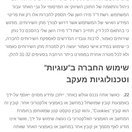
ניהול והתאמה של התוכן השיווקי או הפרסומי על גבי האתר עבור
המשתמש. רשת ד"ר מירו השן שלי תספק לחברות אלו רק את פריטי
המידע האישי של המשתמש אשר דרוש לצורך מתן השירותים. מודגש
כי בהתאם לכל דין, תחייב רשת ד"ר מירו השן שלי בהסכם כל נותן
שירותים כאמור, לרבות עובדיו הנדרשים לאספקת השירותים לחברה,
כי שימוש במידע אישי כאמור יעשה רק למטרת מתן השירותים כאמור
ולא לכל מטרה אחרת במפורט ביתר הרחבה בסעיפים 31-32 להלן.
שימוש החברה ב"עוגיות"
וטכנולוגיות מעקב
22.
כאשר אתה נכנס וגולש באתר, ייתכן ומידע מסוים ייאסף על-ידך
באמצעות קובץ שמושתל במחשב או באמצעי אלקטרוני אחר. קובץ זה
הוא קובץ "Cookies", והוא קובץ טקסט קטן שמאוחסן בחומרת
המחשב או האמצעי האלקטרוני בו נעשה שימוש על ידך, ואשר אינו
מודע לאף מסמך אן קובץ אחר במחשב או באמצעי האחר שאתה