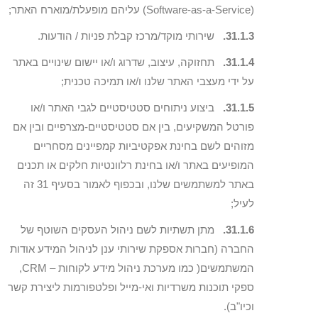
(Software-as-a-Service) עליהם מופעלת/מוארח האתר;
31.1.3.
שירותי מוקד/מרכז קבלת פניות / הודעות.
31.1.4.
תחזוקה, עיצוב, שדרוג ו/או יישום שינויים באתר
על ידי מעצבי האתר שלנו ו/או תמיכה טכנית;
31.1.5.
ביצוע ניתוחים סטטיסטיים לגבי האתר ו/או
פורטל המשקיעים, בין אם סטטיסטיים-מצרפיים ובין אם
מזוהים לשם בחינת אפקטיביות קמפיינים מסחריים
המופיעים באתר ו/או בחינת רלוונטיות חלקים או תכנים
באתר למשתמשים שלנו, ובכפוף לאמור בסעיף 31 זה
לעיל;
31.1.6.
מתן תשתיות לשם ניהול העסקים השוטף של
החברה (חברות אספקת שירותי ענן לניהול המידע אודות
המשתמשים( כמו מערכת ניהול מידע לקוחות – CRM,
ספקי תוכנות משרדיות ואי-מייל ופלטפורמות ליצירת קשר
וכיו"ב).