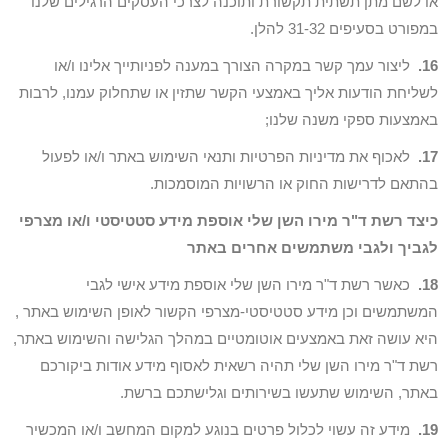
או לשם מתן תשתית תקשורת ותוכנה לצרכי העסקים הרגילים שלנו
במפורט בסעיפים 31-32 להלן.
16.
ליצור עמך קשר במקרה הצורך במענה לפניותייך אלינו ו/או
לשליחת הודעות אליך באמצעי הקשר שתזין או שתחלוק עמנו, לרבות
באמצעות ספקי משנה שלנו;
17.
לאכוף את מדיניות הפרטיות ותנאי השימוש באתר ו/או לפעול
בהתאם לדרישות החוק או הרשויות המוסמכות.
כיצד רשת ד"ר מירו השן שלי אוספת מידע סטטיסטי ו/או מצרפי
לגביך ולגבי משתמשים אחרים באתר
18.
כאשר רשת ד"ר מירו השן שלי אוספת מידע אישי לגבי
המשתמשים וכן מידע סטטיסטי-מצרפי הקשור לאופן השימוש באתר ,
היא עושה זאת באמצעים אוטומטיים במהלך הגלישה והשימוש באתר,
רשת ד"ר מירו השן שלי תהיה רשאית לאסוף מידע אודות ביקורכם
באתר, השימוש שתעשו בשירותים וגלישתכם ברשת.
19.
מידע זה עשוי לכלול פרטים בנוגע למקום המחשב ו/או המכשיר