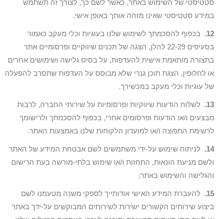
סטטיסטי של השימוש באתר, כאשר לשם כך, לצורך זה תשתמש
במידע סטטיסטי שאינו מזהה אותך באופן אישי.
12.
בכפוף להסכמתך לשימוש שלנו בעוגיות וכלי מעקב כאמור
בסעיפים 22-29 להלן, הצגה של תכנים שיווקיים ופרסומיים אתר
בתצורה מותאמת אישית להעדפות, על בסיס גלישה ושימושים אחרים
או לחלופין, הצגת תוכן גנרי שלא מבוסס על העדפות שתסרב להפעלה
של עוגיות וכלי מעקב במכשירך.
13.
לשלוח הודעות שיווקיות ופרסומיות על שירותי החברה, לרבות
מבצעים ו/או הודעות ופרסומים אחרי, בכפוף להסכמתך ולרישומך
לרשימת התפוצה ו/או למועדון הלקוחות שלנו באמצעות האתר.
14.
לניתוח שימוש על-ידי משתמשים לשם אבטחת המידע של האתר
ולשם מניעת הונאות, התחזות ו/או שימוש בלתי-מורשה בעת הרישום
והגלישה והשימוש באתר;
15.
להעברת המידע האישי אודותייך לספקי משנה מטעמנו לשם
ביצוע שירותים הקשורים ישירות לשירותים המבוקשים על-ידך באתר