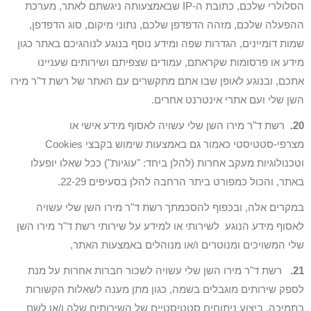
הסלולרי שלכם, כתובת ה-IP שבאמצעותה ניגשתם לאתר, מערכת
ההפעלה שלכם, מזהה הדפדפן שלכם, נתוני מיקום, סוג הדפדפן,
שמות דומיינים, הגדרות שפה ומידע נוסף בנוגע לנוהגיכם באתר כגון
מידע או פרסומות שקראתם, עמודים שצפיתם ושירותים שעניינו
אתכם, ובנוגע לאופן שבו אתם מתקשרים עם האתר של רשת ד"ר מירו
השן שלי ועם אתרי אינטרנט אחרים.
20.
רשת ד"ר מירו השן שלי עשויה לאסוף מידע אישי או
מצרפי-סטטיסטי כאמור גם באמצעות שימוש בקבצי Cookies
וטכנולוגיות מעקב אחרות (להלן ביחד: "עוגיות") ככל שאלו יופעלו
באתר, והכול כמפורט ביתר הרחבה להלן בסעיפים 22-29.
במקרים אלה, ובכפוף להסכמתך רשת ד"ר מירו השן שלי עשויה
לאסוף מידע הנוגע לשירותי או למידע על שירותי רשת ד"ר מירו השן
שלי המשויכים ומנוטרים ו/או מנוהלים באמצעות האתר,
21.
רשת ד"ר מירו השן שלי עשויה לשכור חברות אחרות על מנת
לספק שירותים מוגבלים בשמה, כגון מתן מענה לשאלות הקשורות
בתמיכה, ביצוע ניתוחים סטטיסטיים של השירותים שלה ו/או לשם