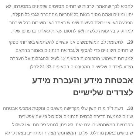
להביא לכך שהאתר, לרבות שירותים מסוימים שזמינים במסגרתו, לא
יהיו זמינים ואתה מסיר בזאת כל אחריות מהחברה לגבי כל תקלה,
הפרעה ו/או אי-יכולת לעשות שימוש באתר ו/או השירות ככל שיבחר
למחוק קובץ עוגיה כלשהו ו/או לחסום עוגיות לאלתר בדפדפן שלך.
29.
לתשומת לב המשתמשים אנו עשויים להשתמש בשירותי ספקי
שירותים חיצוניים כדי לאסוף ולעבד את הנתונים כאמור בהתאם
למטרות השימוש המפורטות בסעיף 12 לעיל ולהגבלות על העברת
מידע לצדדים שלישיים המפורטים בסעיפים 31-33 להלן.
אבטחת מידע והעברת מידע
לצדדים שלישיים
30.
רשת ד"ר מירו השן שלי מקדישה משאבים ונוקטת אמצעי אבטחה
שונים למניעת חדירה לבסיס הנתונים ולסיכול פגיעה אפשרית
בפרטיות המשתמשים. עם זאת, לא ניתן למנוע פריצות ו/או לשלול
שיבושים באופן מוחלט. על כן, המשתמש מצהיר ומתחייב בזאת כי לא