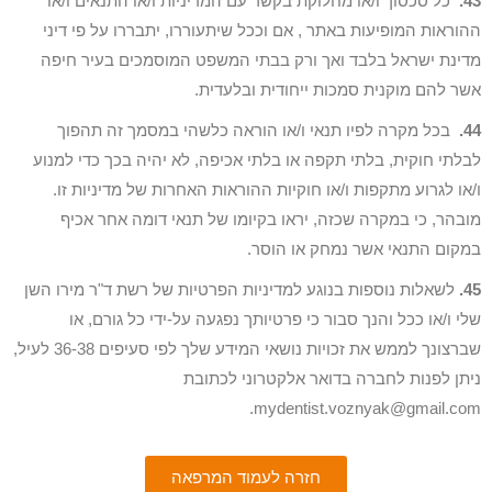
43.
כל סכסוך ו/או מחלוקת בקשר עם המדיניות ו/או התנאים ו/או
ההוראות המופיעות באתר , אם וככל שיתעוררו, יתבררו על פי דיני
מדינת ישראל בלבד ואך ורק בבתי המשפט המוסמכים בעיר חיפה
אשר להם מוקנית סמכות ייחודית ובלעדית.
44.
בכל מקרה לפיו תנאי ו/או הוראה כלשהי במסמך זה תהפוך
לבלתי חוקית, בלתי תקפה או בלתי אכיפה, לא יהיה בכך כדי למנוע
ו/או לגרוע מתקפות ו/או חוקיות ההוראות האחרות של מדיניות זו.
מובהר, כי במקרה שכזה, יראו בקיומו של תנאי דומה אחר אכיף
במקום התנאי אשר נמחק או הוסר.
45.
לשאלות נוספות בנוגע למדיניות הפרטיות של רשת ד"ר מירו השן
שלי ו/או ככל והנך סבור כי פרטיותך נפגעה על-ידי כל גורם, או
שברצונך לממש את זכויות נושאי המידע שלך לפי סעיפים 36-38 לעיל,
ניתן לפנות לחברה בדואר אלקטרוני לכתובת
mydentist.voznyak@gmail.com.
חזרה לעמוד המרפאה