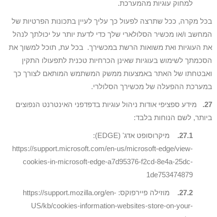
למחוק עוגיות מהמערכת.
בכל מקרה, ככל שתרצה לפעול כך עליך לעיין בתכונות הפרטיות של
המחשב ו/או מכשיר הסלולארי שלך כדי לדעת יותר על יכולתך לנהל
את העוגיות ואת משואות הרשת במכשירך. בכל עת, תוכל למשוך את
הסכמתך לשימוש בעוגיות שאינן הכרחיות טכנית לתפעולו התקין
ואבטחתו של האתר באמצעות ממשק המשתמש המותאם לצורך כך
במערכת ההפעלה של מכשירך הסלולרי.
27.
מידע ספציפי אודות ניהול עוגיות בדפדפני האינטרנט הנפוצים
ביותר, לשם הנוחות בלבד:
27.1.
מיקרוסופט אדג' (EDGE):
https://support.microsoft.com/en-us/microsoft-edge/view-
cookies-in-microsoft-edge-a7d95376-f2cd-8e4a-25dc-
1de753474879
27.2.
מוזילה פיירפוקס: https://support.mozilla.org/en-
US/kb/cookies-information-websites-store-on-your-