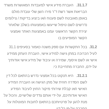
31.1.7.
העברת מידע אישי למעבדות המאושרות משרד
הבריאות אשר רשת ד"ר מירו השן שלי עובדת מולם
באופן מאובטח לשם פענוח ו/או ביצוע בדיקות / צילומים
נדרשים לשם טיפול שייעשו באמצעותו בשלב שלאחר
יצירת הקשר הראשוני עמנו באמצעות האתר ואמצעי
הקשר המופיעים בו
31.2.
בכל התקשרות עם ספק משנה כאמור בסעיפים 31.1
לעיל הכרוכה במתן גישה למידע אישי, העברת העתק ממידע
אישי או לשם איסוף, שמירה או עיבוד של מידע אישי אודותיך
על-ידם, החברה מתחייבת כי:
31.2.1.
היא תנקוט בכל אמצעי נדרש בהתאם לכל דין
לשם הסדרה חוזית של מתן הגישה או העברת המידע
האישי ו/או קבלת שירותי מיקור החוץ לעיבוד המידע
האישי אודותיכם, על-ידי אותם צדדים שלישיים, והכול על
מנת להגן על פרטיותכם בהתאם לחובות המוטלות על
החברה על-פי כל דין.