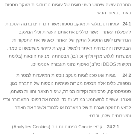
החברה עושה שימוש בשני סוגים של עוגיות טכנולוגיות מעקב נוספות
באתר, באופן הבא:
24.1.
עוגיות וטכנולוגיות מעקב נוספות אשר הכרחיים ברמה הטכנית
להפעלת האתר – אשר כוללים את אותם העוגיות וכלי המעקב
הנדרשים לשם התפעול התקין של האתר, לאפשר את התפקודיות
הבסיסית וההכרחית האתר (למשל, בקשות לזיהוי משתמש וסיסמה,
אפשרות לגלוש מדף ולדף וכיו"ב(, אבטחתה ומניעת הונאות (בלימת
תקיפות DDOS וכיו"ב( ואיסוף נתוני תעבורה אנונימיים.
24.2.
עוגיות ו/או טכנולוגיות מעקב נוספות המיועדות למטרות
נוספות. כלים אלה מכסים מטרות פנימיות נוספות של החברה כגון:
סטטיסטיקה, פרסומות וקידום מכירת, שיפור תצוגה וחוויות משתמ,
ואנחנו עשויים להשתמש במידע זה כדי לנתח את דפוסי התעבורה וכדי
לבצע תחזוקה שגרתית של המערכת או ללמוד ולשפר את האתר
והשירותים שלנו, ופרט:
24.2.1.
קבצי Cookie לניתוח נתונים (Analytics Cookies) –