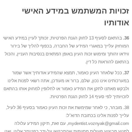
זכויות המשתמש במידע האישי
אודותיו
36.
בהתאם לסעיף 13 לחוק הגנת הפרטיות, זכותך לעיין במידע האישי
המוחזק עלייך במאגרי המידע של החברה, בכפוף להליך של בירור
ווידאו זהותך ומימוש זכות העיון באופן המתאים בנסיבות העניין, והכול
בהתאם להוראות כל דין.
37.
ככל שלאחר העיון כאמור, תמצא שהמידע אודותיך אשר שמור
במערכותינו אינו נכון, שלם, ברור או מעודכן, אתה רשאי לפנות אלינו
ולבקש מאתנו לתקן את המידע כאמור או לחלופין למחוק אותו בהתאם
לזכויותיך לפי סעיף 14 לחוק הגנת הפרטיות.
38. מובהר, כי לאחר שמימשת את זכות העיון כאמור בסעיף 36 לעיל,
עלייך לפנות אלינו בכתובת הדוא"ל:
mydentist.voznyak@gmail.com, עם זאת, תיקון המידע עלולה
למנוע מביצוע פעולות מסוימות שהתבקשו על-ידך בפנייתך אלינו, ואנו